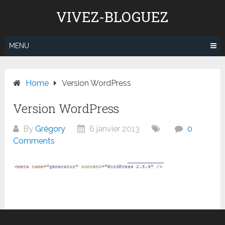
Skip
VIVEZ-BLOGUEZ
to
content
MENU
Home
Version WordPress
Version WordPress
By
Grégory
6 janvier 2013
0
Comments