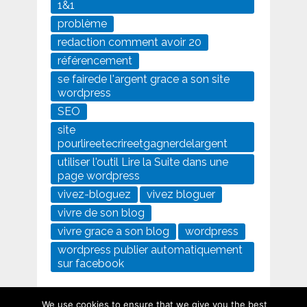
1&1
problème
redaction comment avoir 20
référencement
se fairede l'argent grace a son site
wordpress
SEO
site
pourlireetecrireetgagnerdelargent
utiliser l'outil Lire la Suite dans une
page wordpress
vivez-bloguez
vivez bloguer
vivre de son blog
vivre grace a son blog
wordpress
wordpress publier automatiquement
sur facebook
We use cookies to ensure that we give you the best