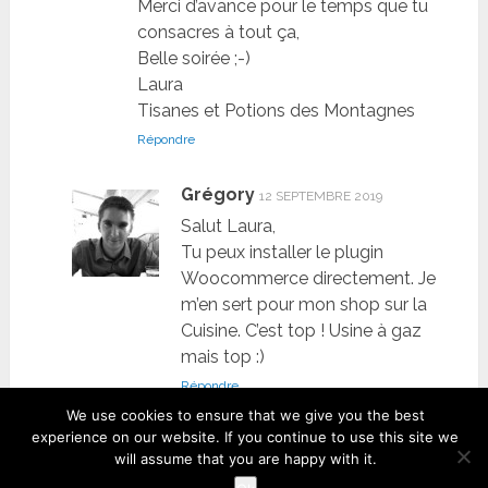
Merci d’avance pour le temps que tu
consacres à tout ça,
Belle soirée ;-)
Laura
Tisanes et Potions des Montagnes
Répondre
Grégory
12 SEPTEMBRE 2019
Salut Laura,
Tu peux installer le plugin
Woocommerce directement. Je
m’en sert pour mon shop sur la
Cuisine. C’est top ! Usine à gaz
mais top :)
Répondre
We use cookies to ensure that we give you the best
experience on our website. If you continue to use this site we
will assume that you are happy with it.
Add a Comment