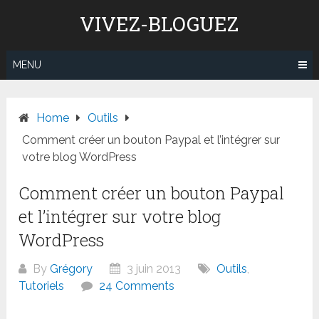
Skip
VIVEZ-BLOGUEZ
to
content
MENU
Home
Outils
Comment créer un bouton Paypal et l’intégrer sur
votre blog WordPress
Comment créer un bouton Paypal
et l’intégrer sur votre blog
WordPress
By
Grégory
3 juin 2013
Outils
,
Tutoriels
24 Comments