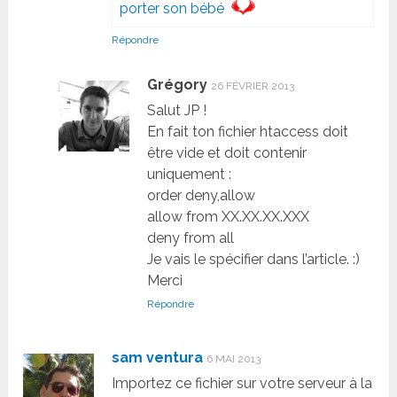
porter son bébé
Répondre
Grégory
26 FÉVRIER 2013
Salut JP !
En fait ton fichier htaccess doit
être vide et doit contenir
uniquement :
order deny,allow
allow from XX.XX.XX.XXX
deny from all
Je vais le spécifier dans l’article. :)
Merci
Répondre
sam ventura
6 MAI 2013
Importez ce fichier sur votre serveur à la