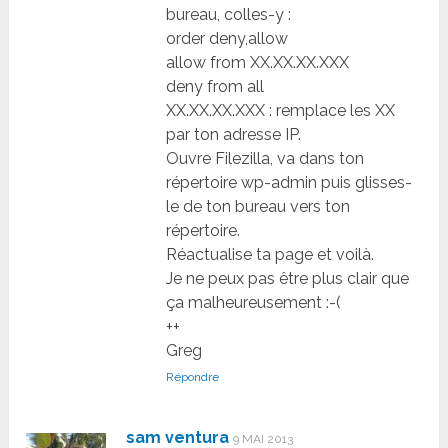
bureau, colles-y :
order deny,allow
allow from XX.XX.XX.XXX
deny from all
XX.XX.XX.XXX : remplace les XX
par ton adresse IP.
Ouvre Filezilla, va dans ton
répertoire wp-admin puis glisses-
le de ton bureau vers ton
répertoire.
Réactualise ta page et voilà.
Je ne peux pas être plus clair que
ça malheureusement :-(
++
Greg
Répondre
sam ventura
9 MAI 2013