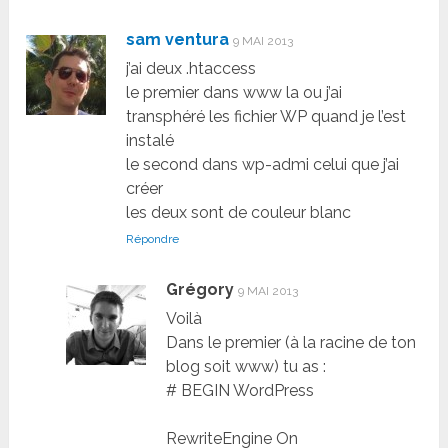
sam ventura
9 MAI 2013
j’ai deux .htaccess
le premier dans www la ou j’ai
transphéré les fichier WP quand je l’est
instalé
le second dans wp-admi celui que j’ai
créer
les deux sont de couleur blanc
Répondre
Grégory
9 MAI 2013
Voilà
Dans le premier (à la racine de ton
blog soit www) tu as :
# BEGIN WordPress
RewriteEngine On