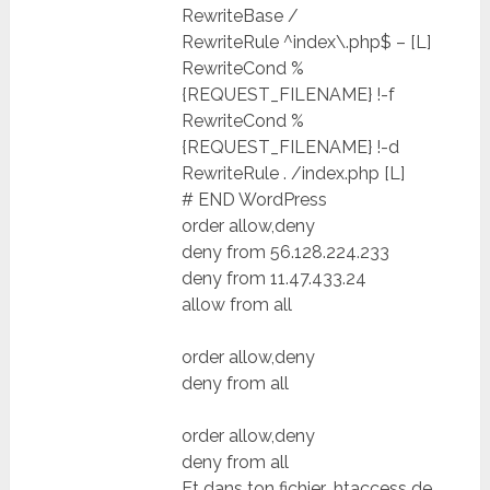
RewriteBase /
RewriteRule ^index\.php$ – [L]
RewriteCond %
{REQUEST_FILENAME} !-f
RewriteCond %
{REQUEST_FILENAME} !-d
RewriteRule . /index.php [L]
# END WordPress
order allow,deny
deny from 56.128.224.233
deny from 11.47.433.24
allow from all
order allow,deny
deny from all
order allow,deny
deny from all
Et dans ton fichier .htaccess de