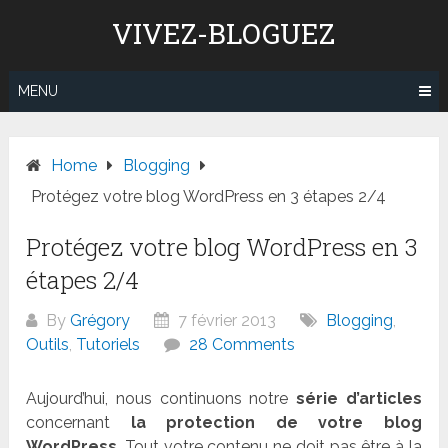
Skip
VIVEZ-BLOGUEZ
to
content
MENU
Home
Blogging
Protégez votre blog WordPress en 3 étapes 2/4
Protégez votre blog WordPress en 3
étapes 2/4
By
Grégory
7 février 2013
Blogging
,
Outils
,
Tutoriels
28 Comments
Aujourd’hui, nous continuons notre
série d’articles
concernant
la protection de votre blog
WordPress
. Tout votre contenu ne doit pas être à la