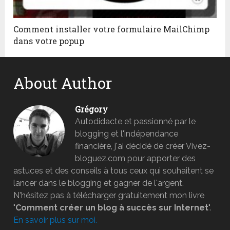
Comment installer votre formulaire MailChimp
dans votre popup
About Author
Grégory
Autodidacte et passionné par le
blogging et l'indépendance
financière, j'ai décidé de créer Vivez-
bloguez.com pour apporter des
astuces et des conseils à tous ceux qui souhaitent se
lancer dans le blogging et gagner de l'argent.
N'hésitez pas à télécharger gratuitement mon livre
"
Comment créer un blog à succès sur Internet
".
En savoir plus sur moi.