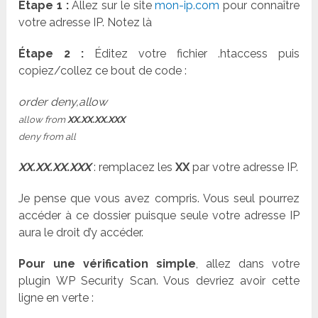
É
tape 1 :
Allez sur le site
mon-ip.com
pour connaître
votre adresse IP. Notez là
É
tape 2 :
Éditez votre fichier .htaccess puis
copiez/collez ce bout de code :
order deny,allow
allow from
XX.XX.XX.XXX
deny from all
XX.XX.XX.XXX
: remplacez les
XX
par votre adresse IP.
Je pense que vous avez compris. Vous seul pourrez
accéder à ce dossier puisque seule votre adresse IP
aura le droit d’y accéder.
Pour une vérification simple
, allez dans votre
plugin WP Security Scan. Vous devriez avoir cette
ligne en verte :