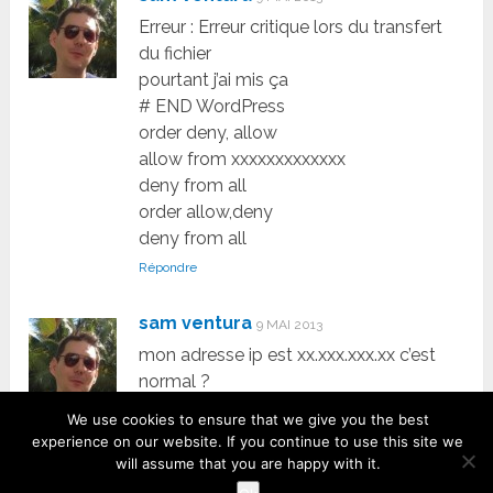
Erreur : Erreur critique lors du transfert
du fichier
pourtant j’ai mis ça
# END WordPress
order deny, allow
allow from xxxxxxxxxxxxx
deny from all
order allow,deny
deny from all
Répondre
sam ventura
9 MAI 2013
mon adresse ip est xx.xxx.xxx.xx c’est
normal ?
Répondre
We use cookies to ensure that we give you the best
experience on our website. If you continue to use this site we
will assume that you are happy with it.
sam ventura
9 MAI 2013