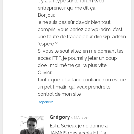
il y a un type sur le forum Web
entrepreneur qui me dit ça
Bonjour,
je ne suis pas sûr d’avoir bien tout
compris, vous parlez de wp-admi c’est
une faute de frappe pour dire wp-admin
j’espère ?
Si vous le souhaitez en me donnant les
accès FTP, je pourrai y jeter un coup
d’oeil moi même ça ira plus vite.
Olivier.
faut il que je lui face confiance ou est ce
un petit malin qui veux prendre le
control de mon site
Répondre
Grégory
9 MAI 2013
Euh.. Sérieux je ne donnerai
JAMAIS mes accès FTP à