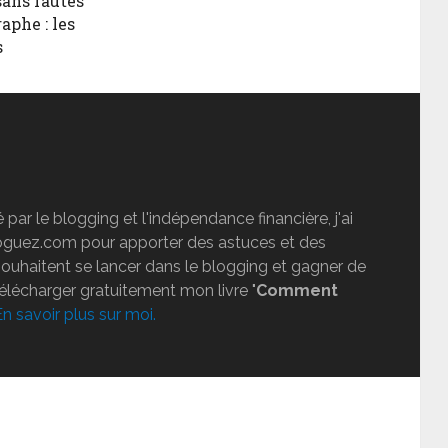
sans fautes
aphe : les
s
par le blogging et l'indépendance financière, j'ai
loguez.com pour apporter des astuces et des
souhaitent se lancer dans le blogging et gagner de
télécharger gratuitement mon livre "
Comment
En savoir plus sur moi.