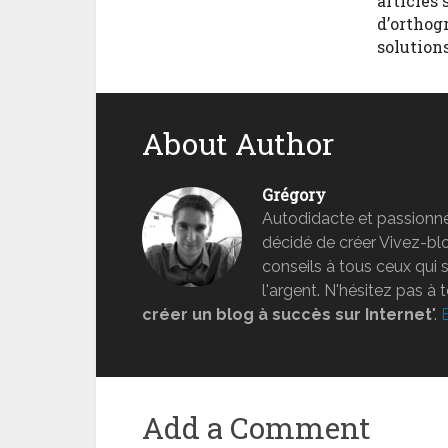
articles 
d’orthogr
solution
About Author
Grégory
Autodidacte et passionné 
décidé de créer Vivez-b
conseils à tous ceux qui 
l'argent. N'hésitez pas à 
créer un blog à succès sur Internet
".
Add a Comment