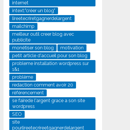
internet
intext:"créer un blog"
lireetecriretgagnerdelargent
mailchimp
meilleur outil creer blog avec
publicite
monétiser son blog
motivation
petit article d'accueil pour son blog
probleme installation wordpress sur
1&1
problème
redaction comment avoir 20
référencement
se fairede l'argent grace a son site
wordpress
SEO
site
pourlireetecrireetgagnerdelargent