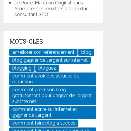
Le Porte-Manteau Original
dans
Améliorer ses résultats à l’aide d’un
consultant SEO
MOTS-CLÉS
améliorer son référencement
blog
blog gagner de l'argent sur internet
blogging
bloguez
comment avoir des astuces de
redaction
comment creer son blog
gratuitement pour gagner de l'argent
sur internet
comment ecrire sur internet et
gagner de l'argent
comment faire blog a succes
comment faire un blog ef gagner de