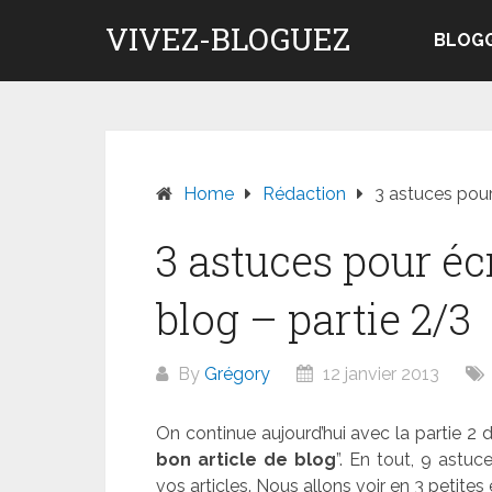
Skip
VIVEZ-BLOGUEZ
to
BLOG
content
Home
Rédaction
3 astuces pour
3 astuces pour éc
blog – partie 2/3
By
Grégory
12 janvier 2013
On continue aujourd’hui avec la partie 2 de
bon article de blog
”. En tout, 9 astu
vos articles. Nous allons voir en 3 petite