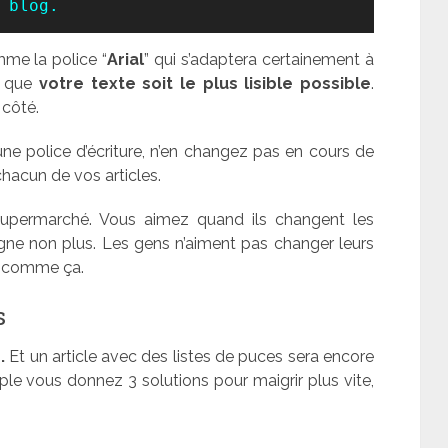
 blog.
mme la police “
Arial
” qui s’adaptera certainement à
nt que
votre texte soit le plus lisible possible
.
 côté.
une police d’écriture, n’en changez pas en cours de
chacun de vos articles.
 supermarché. Vous aimez quand ils changent les
ne non plus. Les gens n’aiment pas changer leurs
st comme ça.
s
.
Et un article avec des listes de puces sera encore
emple vous donnez 3 solutions pour maigrir plus vite,