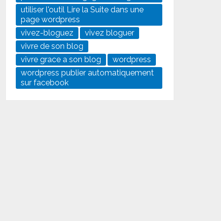
utiliser l'outil Lire la Suite dans une
page wordpress
vivez-bloguez
vivez bloguer
vivre de son blog
vivre grace a son blog
wordpress
wordpress publier automatiquement
sur facebook