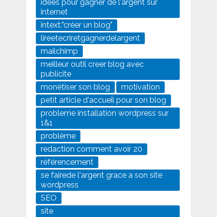
idées pour gagner de l'argent sur
internet
intext:"créer un blog"
lireetecriretgagnerdelargent
mailchimp
meilleur outil creer blog avec
publicite
monétiser son blog
motivation
petit article d'accueil pour son blog
probleme installation wordpress sur
1&1
problème
redaction comment avoir 20
référencement
se fairede l'argent grace a son site
wordpress
SEO
site