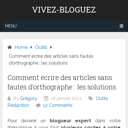
Skip
VIVEZ-BLOGUEZ
to
content
MENU
Home
Outils
Comment écrire des articles sans fautes
d’orthographe : les solutions
Comment écrire des articles sans
fautes d’orthographe : les solutions
By
Grégory
18 janvier 2013
Outils
,
Rédaction
12 Comments
Pour devenir un
blogueur expert
dans votre
thématique, il vous faut
plusieurs cordes à votre