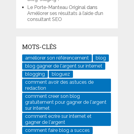
Le Porte-Manteau Original
dans
Améliorer ses résultats à l’aide d’un
consultant SEO
MOTS-CLÉS
améliorer son référencement
blog
blog gagner de l'argent sur internet
blogging
bloguez
comment avoir des astuces de
redaction
comment creer son blog
gratuitement pour gagner de l'argent
sur internet
comment ecrire sur internet et
gagner de l'argent
comment faire blog a succes