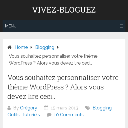
Skip
VIVEZ-BLOGUEZ
to
content
MENU
Home
Blogging
Vous souhaitez personnaliser votre thème
WordPress ? Alors vous devez lire ceci..
Vous souhaitez personnaliser votre
thème WordPress ? Alors vous
devez lire ceci..
By
Grégory
15 mars 2013
Blogging
,
Outils
,
Tutoriels
10 Comments