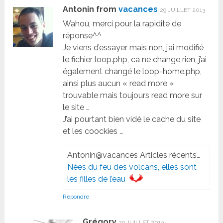
Antonin from
vacances
29 JUILLET 2013
Wahou, merci pour la rapidité de
réponse^^
Je viens d’essayer mais non, j’ai modifié
le fichier loop.php, ca ne change rien, j’ai
également changé le loop-home.php,
ainsi plus aucun « read more »
trouvable mais toujours read more sur
le site …
J’ai pourtant bien vidé le cache du site
et les coockies …
Antonin@vacances Articles récents…
Nées du feu des volcans, elles sont
les filles de l’eau
Répondre
Grégory
29 JUILLET 2013