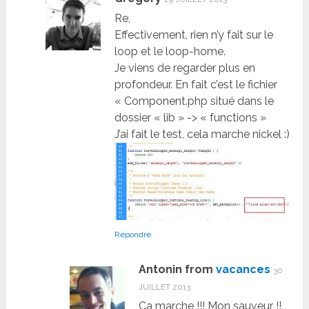
Re,
Effectivement, rien n’y fait sur le
loop et le loop-home.
Je viens de regarder plus en
profondeur. En fait c’est le fichier
« Component.php situé dans le
dossier « lib » -> « functions »
J’ai fait le test, cela marche nickel :)
Répondre
Antonin from
vacances
30
JUILLET 2013
Ca marche !!! Mon sauveur !!