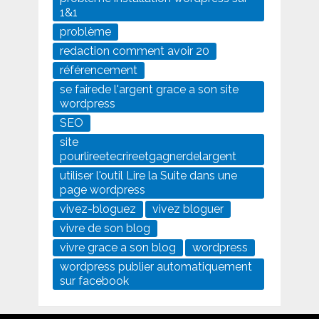
1&1
problème
redaction comment avoir 20
référencement
se fairede l'argent grace a son site
wordpress
SEO
site
pourlireetecrireetgagnerdelargent
utiliser l'outil Lire la Suite dans une
page wordpress
vivez-bloguez
vivez bloguer
vivre de son blog
vivre grace a son blog
wordpress
wordpress publier automatiquement
sur facebook