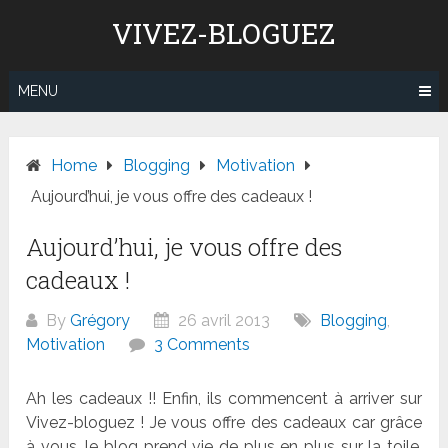
Skip
VIVEZ-BLOGUEZ
to
content
MENU
Home
Blogging
Motivation
Aujourd’hui, je vous offre des cadeaux !
Aujourd’hui, je vous offre des
cadeaux !
By
Grégory
26 avril 2013
Blogging
,
Motivation
3 Comments
Ah les cadeaux !! Enfin, ils commencent à arriver sur
Vivez-bloguez ! Je vous offre des cadeaux car grâce
à vous, le blog prend vie de plus en plus sur la toile.