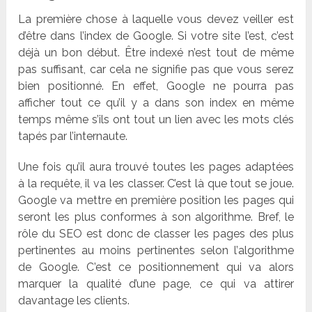
La premi
ère chose à laquelle vous devez veiller est
d’être dans l
’
index de Google
. Si votre site l
’
est, c
’
est
dé
j
à un bon dé
but. Être index
é
n’
est tout de même
pas suffisant, car cela ne signifie pas que vous serez
bien positionné. En effet, Google ne pourra pas
afficher tout ce qu
’
il y a dans son index en même
temps mê
me s’
ils ont tout un lien avec les mots clé
s
tap
és par l
’
internaute.
Une fois qu
’
il aura trouvé toutes les pages adaptées
à
la requ
ête, il va les classer. C
’
est là que tout se joue.
Google va mettre en première position les pages qui
seront les plus conformes à son algorithme. Bref, le
r
ô
le du SEO est donc de classer les pages des plus
pertinentes au moins pertinentes selon l
’
algorithme
de Google. C
’
est ce positionnement qui va alors
marquer la qualité
d’
une page, ce qui va attirer
davantage les clients.