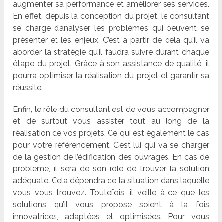
augmenter sa performance et améliorer ses services.
En effet, depuis la conception du projet, le consultant
se charge d
’
analyser les problèmes qui peuvent se
présenter et les enjeux. C
’
est à partir de cela qu
’
il va
aborder la stratégie qu
’
il faudra suivre durant chaque
étape du projet. Gr
âce
à son assistance de qualité, il
pourra optimiser la réalisation du projet et garantir sa
réussite.
Enfin, le r
ô
le du consultant est de vous accompagner
et de surtout vous assister tout au long de la
réalisation de vos projets. Ce qui est également le cas
pour votre ré
f
érencement. C
’
est lui qui va se charger
de la gestion de l’édification des ouvrages. En cas de
problème, il sera de son r
ô
le de trouver la solution
adéquate. Cela dépendra de la situation dans laquelle
vous vous trouvez. Toutefois, il veille à ce que les
solutions qu
’
il vous propose soient à la fois
innovatrices, adaptées et optimisées. Pour vous