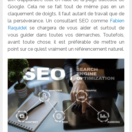
Google. Cela ne se fait tout de même pas en un
claquement de doigts. Il faut autant de travail que de
la persé
v
é
rance.
Un
consultant SEO
comme
Fabien
Raquidel
se chargera de vous aider et surtout de
vous guider dans toutes vos démarches. Toutefois,
avant toute chose, il est pré
f
érable de mettre un
point sur ce qu
’
est vraiment un ré
f
érencement naturel.