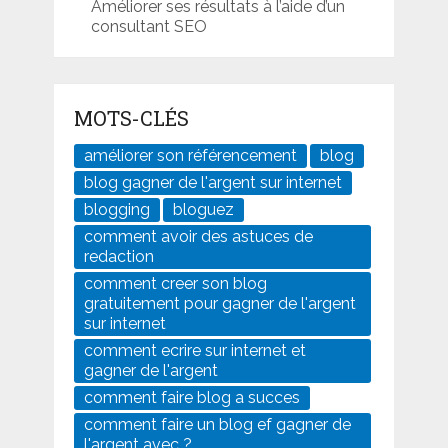
Améliorer ses résultats à l’aide d’un
consultant SEO
MOTS-CLÉS
améliorer son référencement
blog
blog gagner de l'argent sur internet
blogging
bloguez
comment avoir des astuces de
redaction
comment creer son blog
gratuitement pour gagner de l'argent
sur internet
comment ecrire sur internet et
gagner de l'argent
comment faire blog a succes
comment faire un blog ef gagner de
l'argent avec ?