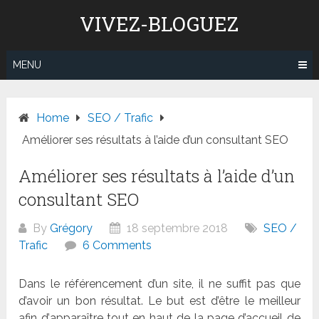
Skip
VIVEZ-BLOGUEZ
to
content
MENU
Home
SEO / Trafic
Améliorer ses résultats à l’aide d’un consultant SEO
Améliorer ses résultats à l’aide d’un
consultant SEO
By
Grégory
18 septembre 2018
SEO /
Trafic
6 Comments
Dans le ré
f
érencement d
’
un site, il ne suffit pas que
d
’
avoir un bon résultat. Le but est d’être le meilleur
afin d
’
appara
î
tre tout en haut de la page d
’
accueil de