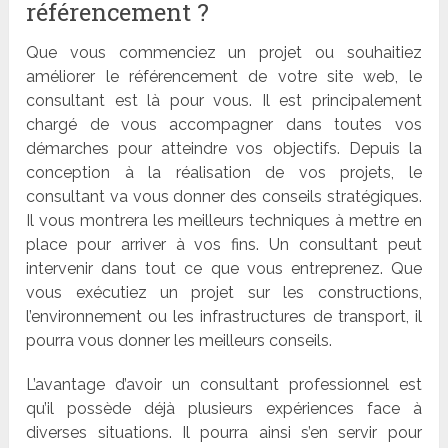
ré
f
érencement ?
Que vous commenciez un projet ou souhaitiez
améliorer le ré
f
érencement de votre site web, le
consultant est là pour vous. Il est principalement
chargé de vous accompagner dans toutes vos
démarches pour atteindre vos objectifs. Depuis la
conception à
la r
éalisation de vos projets, le
consultant va vous donner des conseils stratégiques.
Il vous montrera les meilleurs techniques à mettre en
place pour arriver à vos fins. Un consultant peut
intervenir dans tout ce que vous entreprenez. Que
vous exécutiez un projet sur les constructions,
l
’
environnement ou les infrastructures de transport, il
pourra vous donner les meilleurs conseils.
L’
avantage d
’
avoir un consultant professionnel est
qu
’
il poss
è
de d
é
j
à plusieurs expériences face à
diverses situations. Il pourra ainsi s
’
en servir pour