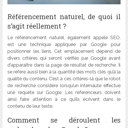
R
é
f
érencement naturel, de quoi il
s
’
agit réellement ?
Le
r
é
f
érencement naturel
,
également appelé SEO,
est une technique appliquée par Google pour
positionner les liens. Cet emplacement dépend de
divers critères qui seront vé
rifi
és par Google avant
d
’
appara
î
tre dans la page de résultat de recherche. Il
se ré
f
ère aussi bien à
la quantit
é des mots clés qu’à
la
qualit
é du contenu. C
’
est à ces critè
res-l
à que le robot
de recherche considère lorsqu
’
un internaute effectue
une requête sur Google. Les ré
f
érenceurs doivent
ainsi faire attention à ce qu
’
ils écrivent dans le
contenu de leur texte.
Comment se déroulent les