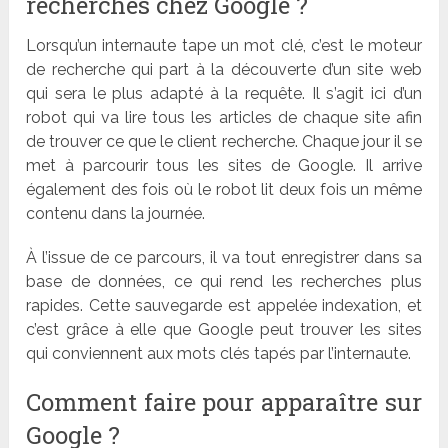
recherches chez Google ?
Lorsqu
’
un internaute tape un mot clé
, c’
est le moteur
de recherche qui part à
la d
écouverte d
’
un site web
qui sera le plus adapté à
la requ
ê
te. Il s
’
agit ici d
’
un
robot qui va lire tous les articles de chaque site afin
de trouver ce que le client recherche. Chaque jour il se
met à parcourir tous les sites de Google. Il arrive
également des fois o
ù
le robot lit deux fois un même
contenu dans la journé
e.
À
l’
issue de ce parcours, il va tout enregistrer dans sa
base de données, ce qui rend les recherches plus
rapides. Cette sauvegarde est appelée indexation, et
c
’
est gr
âce
à elle que Google peut trouver les sites
qui conviennent aux mots clé
s tap
és par l
’
internaute.
Comment faire pour appara
î
tre sur
Google ?