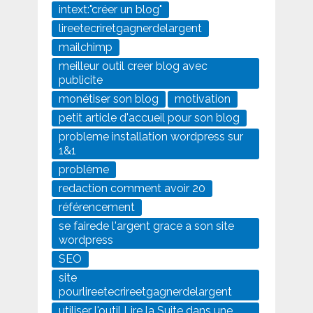
intext:"créer un blog"
lireetecriretgagnerdelargent
mailchimp
meilleur outil creer blog avec
publicite
monétiser son blog
motivation
petit article d'accueil pour son blog
probleme installation wordpress sur
1&1
problème
redaction comment avoir 20
référencement
se fairede l'argent grace a son site
wordpress
SEO
site
pourlireetecrireetgagnerdelargent
utiliser l'outil Lire la Suite dans une