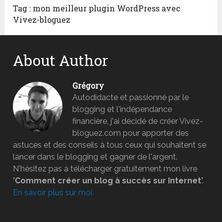
Tag : mon meilleur plugin WordPress avec
Vivez-bloguez
About Author
Grégory
Autodidacte et passionné par le
blogging et l'indépendance
financière, j'ai décidé de créer Vivez-
bloguez.com pour apporter des
astuces et des conseils à tous ceux qui souhaitent se
lancer dans le blogging et gagner de l'argent.
N'hésitez pas à télécharger gratuitement mon livre
"
Comment créer un blog à succès sur Internet
".
En savoir plus sur moi.