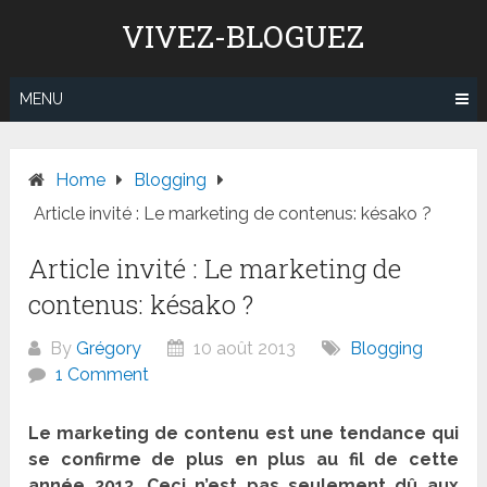
Skip
VIVEZ-BLOGUEZ
to
content
MENU
Home
Blogging
Article invité : Le marketing de contenus: késako ?
Article invité : Le marketing de
contenus: késako ?
By
Grégory
10 août 2013
Blogging
1 Comment
Le marketing de contenu est une tendance qui
se confirme de plus en plus au fil de cette
année 2013. Ceci n’est pas seulement dû aux