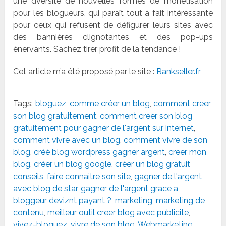
une dversité de nouvelles formes de monétisation
pour les blogueurs, qui paraît tout à fait intéressante
pour ceux qui refusent de défigurer leurs sites avec
des bannières clignotantes et des pop-ups
énervants. Sachez tirer profit de la tendance !
Cet article m’a été proposé par le site :
Rankseller.fr
Tags:
bloguez
,
comme créer un blog
,
comment creer
son blog gratuitement
,
comment creer son blog
gratuitement pour gagner de l'argent sur internet
,
comment vivre avec un blog
,
comment vivre de son
blog
,
créé blog wordpress gagner argent
,
creer mon
blog
,
créer un blog google
,
créer un blog gratuit
conseils
,
faire connaitre son site
,
gagner de l'argent
avec blog de star
,
gagner de l'argent grace a
bloggeur deviznt payant ?
,
marketing
,
marketing de
contenu
,
meilleur outil creer blog avec publicite
,
vivez-bloguez
,
vivre de son blog
,
Webmarketing
,