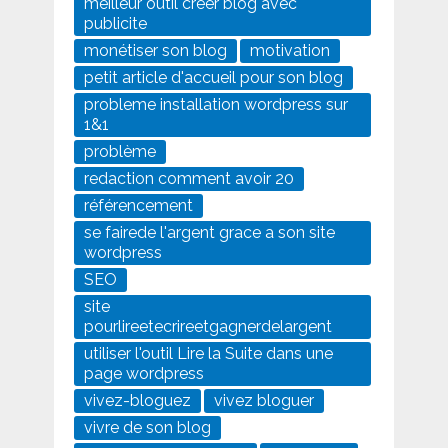
meilleur outil creer blog avec
publicite
monétiser son blog
motivation
petit article d'accueil pour son blog
probleme installation wordpress sur
1&1
problème
redaction comment avoir 20
référencement
se fairede l'argent grace a son site
wordpress
SEO
site
pourlireetecrireetgagnerdelargent
utiliser l'outil Lire la Suite dans une
page wordpress
vivez-bloguez
vivez bloguer
vivre de son blog