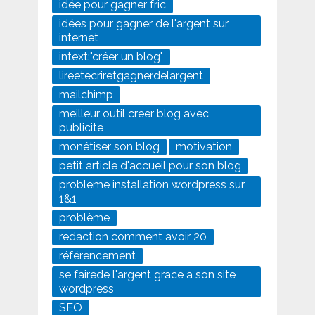
idée pour gagner fric
idées pour gagner de l'argent sur
internet
intext:"créer un blog"
lireetecriretgagnerdelargent
mailchimp
meilleur outil creer blog avec
publicite
monétiser son blog
motivation
petit article d'accueil pour son blog
probleme installation wordpress sur
1&1
problème
redaction comment avoir 20
référencement
se fairede l'argent grace a son site
wordpress
SEO