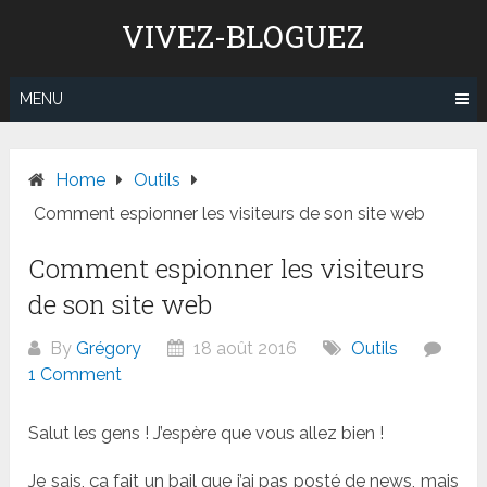
Skip
VIVEZ-BLOGUEZ
to
content
MENU
Home
Outils
Comment espionner les visiteurs de son site web
Comment espionner les visiteurs
de son site web
By
Grégory
18 août 2016
Outils
1 Comment
Salut les gens ! J’espère que vous allez bien !
Je sais, ça fait un bail que j’ai pas posté de news, mais