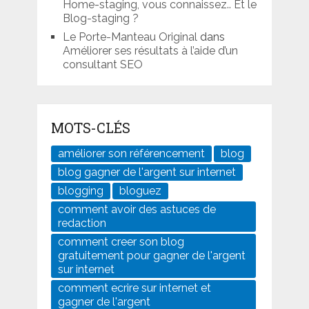
Home-staging, vous connaissez.. Et le
Blog-staging ?
Le Porte-Manteau Original
dans
Améliorer ses résultats à l’aide d’un
consultant SEO
MOTS-CLÉS
améliorer son référencement
blog
blog gagner de l'argent sur internet
blogging
bloguez
comment avoir des astuces de
redaction
comment creer son blog
gratuitement pour gagner de l'argent
sur internet
comment ecrire sur internet et
gagner de l'argent