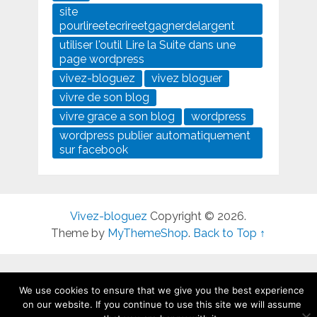
site
pourlireetecrireetgagnerdelargent
utiliser l'outil Lire la Suite dans une
page wordpress
vivez-bloguez
vivez bloguer
vivre de son blog
vivre grace a son blog
wordpress
wordpress publier automatiquement
sur facebook
Vivez-bloguez
Copyright © 2026.
Theme by
MyThemeShop
.
Back to Top ↑
We use cookies to ensure that we give you the best experience
on our website. If you continue to use this site we will assume