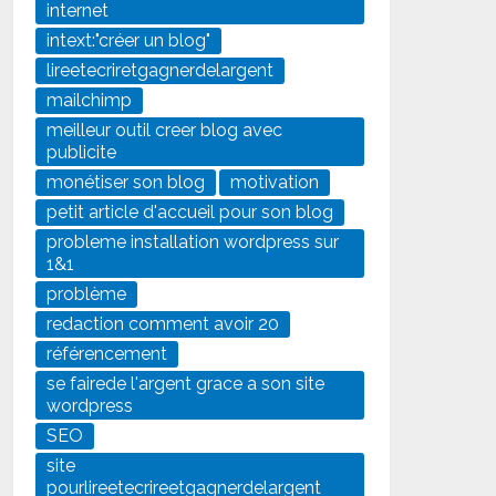
internet
intext:"créer un blog"
lireetecriretgagnerdelargent
mailchimp
meilleur outil creer blog avec
publicite
monétiser son blog
motivation
petit article d'accueil pour son blog
probleme installation wordpress sur
1&1
problème
redaction comment avoir 20
référencement
se fairede l'argent grace a son site
wordpress
SEO
site
pourlireetecrireetgagnerdelargent