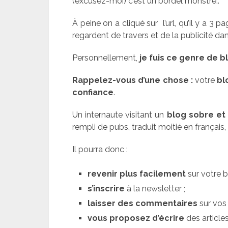
(excusez-moi) c’est un bordel monstre..
À peine on a cliqué sur l’url, qu’il y a 3 
regardent de travers et de la publicité dan
Personnellement,
je fuis ce genre de b
Rappelez-vous d’une chose :
votre
bl
confiance
.
Un internaute visitant un
blog sobre et
rempli de pubs, traduit moitié en français,
Il pourra donc :
revenir plus facilement
sur votre b
s’inscrire
à la newsletter ;
laisser des commentaires
sur vos 
vous proposez d’écrire
des articles