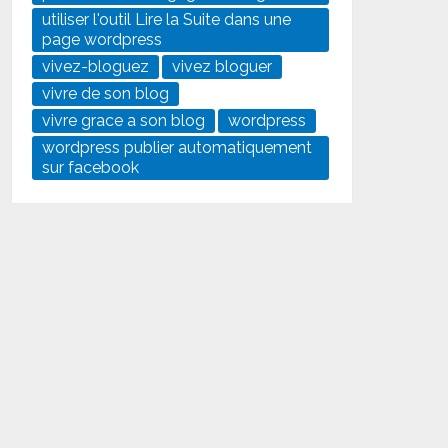
utiliser l'outil Lire la Suite dans une
page wordpress
vivez-bloguez
vivez bloguer
vivre de son blog
vivre grace a son blog
wordpress
wordpress publier automatiquement
sur facebook