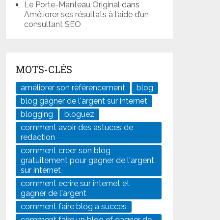
Le Porte-Manteau Original
dans
Améliorer ses résultats à l’aide d’un
consultant SEO
MOTS-CLÉS
améliorer son référencement
blog
blog gagner de l'argent sur internet
blogging
bloguez
comment avoir des astuces de
redaction
comment creer son blog
gratuitement pour gagner de l'argent
sur internet
comment ecrire sur internet et
gagner de l'argent
comment faire blog a succes
comment faire un blog ef gagner de