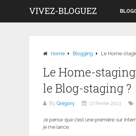
Skip
VIVEZ-BLOGUEZ
to
BLOG
content
Home
Blogging
Le Home-staging
Le Home-staging,
le Blog-staging ?
By
Grégory
17 février 2013
Je pense que c’est une première sur Internet,
je me lance.