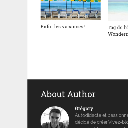
Enfin les vacances !
Tag de l’
Wonder
About Author
Grégory
Autodidacte et passionné 
décidé de créer Vivez-b