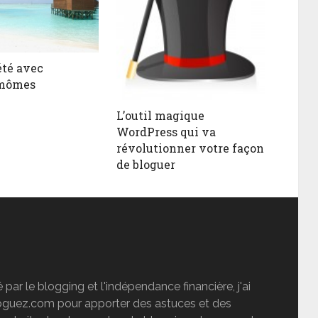
été avec
mômes
L’outil magique
WordPress qui va
révolutionner votre façon
de bloguer
par le blogging et l'indépendance financière, j'ai
loguez.com pour apporter des astuces et des