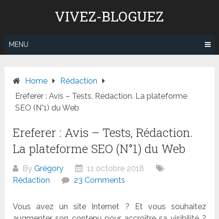
Skip
VIVEZ-BLOGUEZ
to
content
MENU
Home
Rédaction
Ereferer : Avis – Tests, Rédaction. La plateforme
SEO (N°1) du Web
Ereferer : Avis – Tests, Rédaction.
La plateforme SEO (N°1) du Web
By
Grégory
11 octobre 2018
Rédaction
23 Comments
Vous avez un site Internet ? Et vous souhaitez
augmenter son contenu pour accroître sa visibilité ?