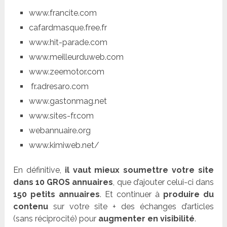
www.francite.com
cafardmasque.free.fr
www.hit-parade.com
www.meilleurduweb.com
www.zeemotor.com
fr.adresaro.com
www.gastonmag.net
www.sites-fr.com
webannuaire.org
www.kimiweb.net/
En définitive,
il vaut mieux soumettre votre site
dans 10 GROS annuaires
, que d’ajouter celui-ci dans
150 petits annuaires
. Et continuer à
produire du
contenu
sur votre site + des échanges d’articles
(sans réciprocité) pour
augmenter en visibilité
.