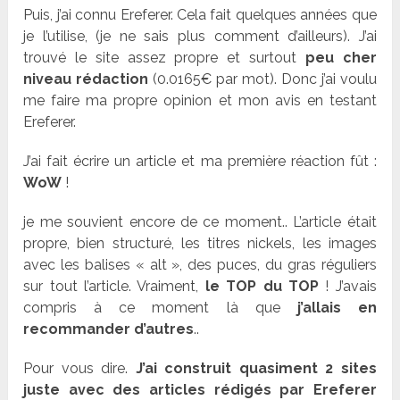
Puis, j’ai connu Ereferer. Cela fait quelques années que
je l’utilise, (je ne sais plus comment d’ailleurs). J’ai
trouvé le site assez propre et surtout
peu cher
niveau rédaction
(0.0165€ par mot). Donc j’ai voulu
me faire ma propre opinion et mon avis en testant
Ereferer.
J’ai fait écrire un article et ma première réaction fût :
WoW
!
je me souvient encore de ce moment.. L’article était
propre, bien structuré, les titres nickels, les images
avec les balises « alt », des puces, du gras réguliers
sur tout l’article. Vraiment,
le TOP du TOP
! J’avais
compris à ce moment là que
j’allais en
recommander d’autres
..
Pour vous dire.
J’ai construit quasiment 2 sites
juste avec des articles rédigés par Ereferer