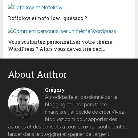
Doffolow et nofollow : quésaco ?
Vous souhaitez personnaliser votre thème
WordPress ? Alors vous devez lire ceci..
About Author
Grégory
Autodidacte et passionné par le
blogging et l'indépendance
financière, j'ai décidé de créer Vivez-
bloguez.com pour apporter des
astuces et des conseils à tous ceux qui souhaitent se
lancer dans le blogging et gagner de l'argent.