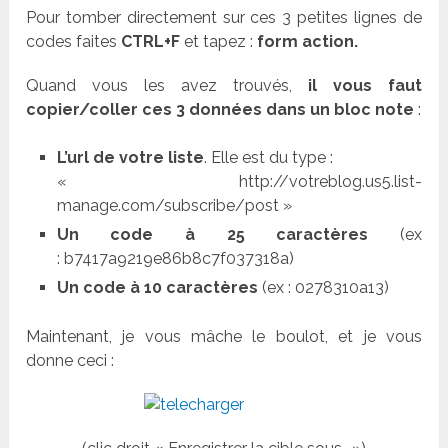
Pour tomber directement sur ces 3 petites lignes de
codes faites
CTRL+F
et tapez :
form action.
Quand vous les avez trouvés,
il vous faut
copier/coller ces 3 données dans un bloc note
:
L’url de votre liste
. Elle est du type :
« http://votreblog.us5.list-
manage.com/subscribe/post »
Un code à 25 caractères
(ex
: b7417a9219e86b8c7f037318a)
Un code à 10 caractères
(ex : 0278310a13)
Maintenant, je vous mâche le boulot, et je vous
donne ceci :