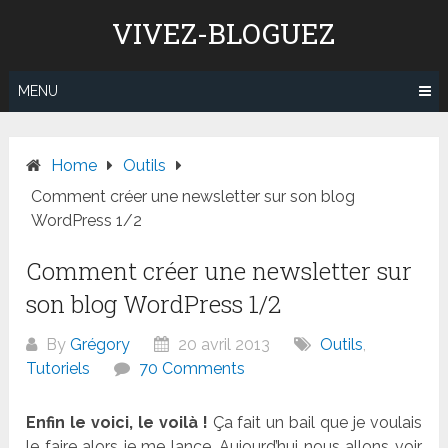
Skip
VIVEZ-BLOGUEZ
to
content
MENU
Home
Outils
Comment créer une newsletter sur son blog
WordPress 1/2
Comment créer une newsletter sur
son blog WordPress 1/2
By
Grégory
20 avril 2013
Outils
,
Tutoriels
70 Comments
Enfin le voici, le voilà !
Ça fait un bail que je voulais
le faire alors je me lance. Aujourd’hui nous allons voir