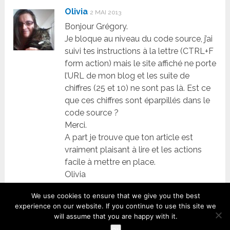
Olivia
2 MAI 2013
Bonjour Grégory.
Je bloque au niveau du code source, j’ai
suivi tes instructions à la lettre (CTRL+F
form action) mais le site affiché ne porte
l’URL de mon blog et les suite de
chiffres (25 et 10) ne sont pas là. Est ce
que ces chiffres sont éparpillés dans le
code source ?
Merci.
A part je trouve que ton article est
vraiment plaisant à lire et les actions
facile à mettre en place.
Olivia
Répondre
We use cookies to ensure that we give you the best
experience on our website. If you continue to use this site we
Grégory
3 MAI 2013
will assume that you are happy with it.
Bonjour Olivia