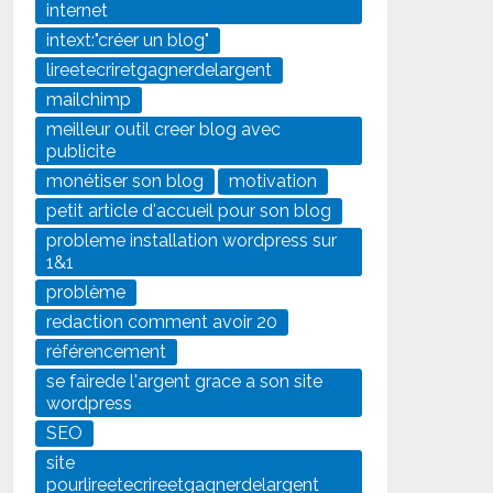
internet
intext:"créer un blog"
lireetecriretgagnerdelargent
mailchimp
meilleur outil creer blog avec
publicite
monétiser son blog
motivation
petit article d'accueil pour son blog
probleme installation wordpress sur
1&1
problème
redaction comment avoir 20
référencement
se fairede l'argent grace a son site
wordpress
SEO
site
pourlireetecrireetgagnerdelargent