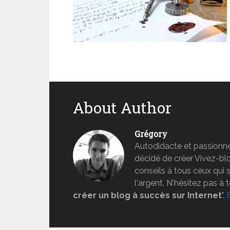
About Author
Grégory
Autodidacte et passionné 
décidé de créer Vivez-b
conseils à tous ceux qui 
l'argent. N'hésitez pas à 
créer un blog à succès sur Internet
".