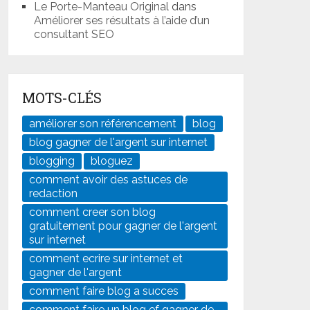
Le Porte-Manteau Original
dans
Améliorer ses résultats à l’aide d’un
consultant SEO
MOTS-CLÉS
améliorer son référencement
blog
blog gagner de l'argent sur internet
blogging
bloguez
comment avoir des astuces de
redaction
comment creer son blog
gratuitement pour gagner de l'argent
sur internet
comment ecrire sur internet et
gagner de l'argent
comment faire blog a succes
comment faire un blog ef gagner de