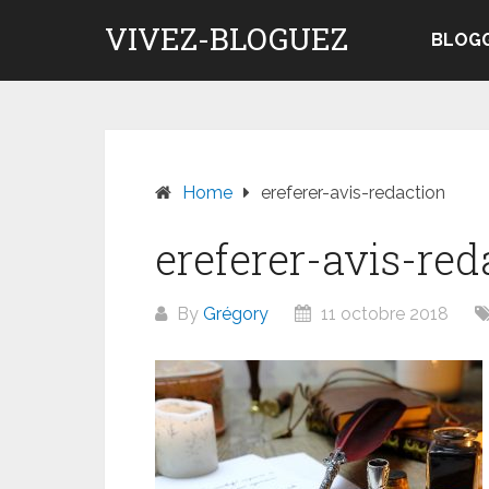
Skip
VIVEZ-BLOGUEZ
to
BLOG
content
Home
ereferer-avis-redaction
ereferer-avis-red
By
Grégory
11 octobre 2018