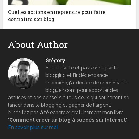
Quelles actions entreprendre pour faire
connaître son blog
About Author
Grégory
Autodidacte et passionné par le
blogging et l'indépendance
financière, j'ai décidé de créer Vivez-
bloguez.com pour apporter des
astuces et des conseils à tous ceux qui souhaitent se
lancer dans le blogging et gagner de l'argent.
N'hésitez pas à télécharger gratuitement mon livre
"
Comment créer un blog à succès sur Internet
".
En savoir plus sur moi.