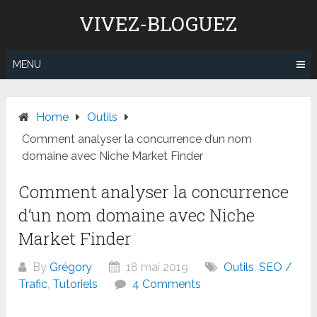
Skip
VIVEZ-BLOGUEZ
to
content
MENU
Home
Outils
Comment analyser la concurrence d’un nom
domaine avec Niche Market Finder
Comment analyser la concurrence
d’un nom domaine avec Niche
Market Finder
By
Grégory
18 mai 2019
Outils
,
SEO /
Trafic
,
Tutoriels
4 Comments