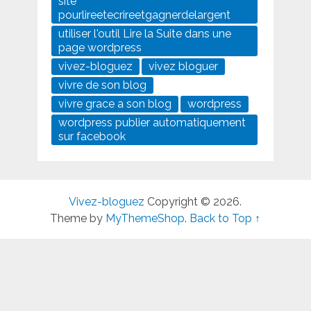
site
pourlireetecrireetgagnerdelargent
utiliser l'outil Lire la Suite dans une
page wordpress
vivez-bloguez
vivez bloguer
vivre de son blog
vivre grace a son blog
wordpress
wordpress publier automatiquement
sur facebook
Vivez-bloguez
Copyright © 2026.
Theme by
MyThemeShop
.
Back to Top ↑