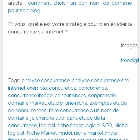
article :
comment choisir un bon nom de domaine
pour son blog
Et vous, qu’elle est votre stratégie pour bien étudier la
concurrence sur internet ?
Images
:
freedigi
Tags:
analyse concurrence
,
analyse concurrence site
internet exemple
,
concurence
,
concurrence
,
concurrence image
,
concurrences
,
conprendrle
domaine market
,
etudier une niche
,
exemples étude
de concurrences
,
faire concurrence a un nom de
domaine
,
je cherche quoi dans étude de la
concurrence
,
logiciel niche finder
,
logiciel SEO
,
Niche
logiciel
,
Niche Market Finder
,
niche market finder