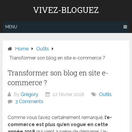
Skip
VIVEZ-BLOGUEZ
to
content
MENU
Home
Outils
Transformer son blog en site e-commerce ?
Transformer son blog en site e-
commerce ?
By
Grégory
22 février 2018
Outils
3 Comments
Comme vous l’avez certainement remarqué,
l’e-
commerce est plus qu’en vogue en cette
année 2018
qui vient à peine de démarrer. L’e-