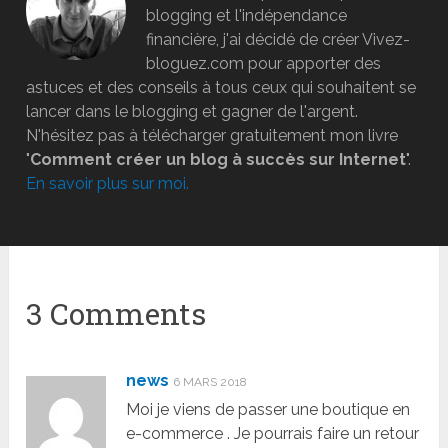
blogging et l'indépendance
financière, j'ai décidé de créer Vivez-
bloguez.com pour apporter des
astuces et des conseils à tous ceux qui souhaitent se
lancer dans le blogging et gagner de l'argent.
N'hésitez pas à télécharger gratuitement mon livre
"
Comment créer un blog à succès sur Internet
".
En savoir plus sur moi.
3 Comments
news
6 MARS 2018
Moi je viens de passer une boutique en
e-commerce . Je pourrais faire un retour