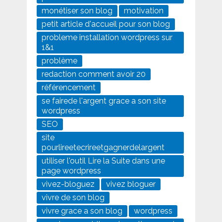
monétiser son blog
motivation
petit article d'accueil pour son blog
probleme installation wordpress sur
1&1
problème
redaction comment avoir 20
référencement
se fairede l'argent grace a son site
wordpress
SEO
site
pourlireetecrireetgagnerdelargent
utiliser l'outil Lire la Suite dans une
page wordpress
vivez-bloguez
vivez bloguer
vivre de son blog
vivre grace a son blog
wordpress