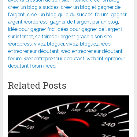
creer un blog a succes
,
créer un blog et gagner de
l'argent
,
créer un blog qui a du succès
,
forum
,
gagner
argent wordpress
,
gagner de l argent par un blog
,
idée pour gagner fric
,
idées pour gagner de l'argent
sur internet
,
se fairede l'argent grace a son site
wordpress
,
vivez bloguer
,
vivez-bloguez
,
web
entrepreneur débutant
,
web entrepreneur débutant
forum
,
webentrepreneur debutant
,
webentrepreneur
debutant forum
,
wed
Related Posts