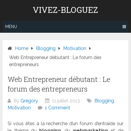
Skip
VIVEZ-BLOGUEZ
to
content
MENU
Home
Blogging
Motivation
Web Entrepreneur débutant : Le forum des
entrepreneurs
Web Entrepreneur débutant : Le
forum des entrepreneurs
By
Grégory
11 juillet 2013
Blogging
,
Motivation
1 Comment
Si vous êtes à la recherche d’un forum d’entraide sur
le thème du
blogging
, du
webmarketing
et de