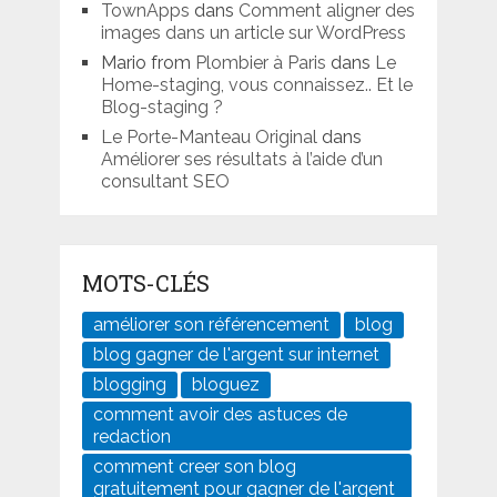
TownApps
dans
Comment aligner des
images dans un article sur WordPress
Mario from
Plombier à Paris
dans
Le
Home-staging, vous connaissez.. Et le
Blog-staging ?
Le Porte-Manteau Original
dans
Améliorer ses résultats à l’aide d’un
consultant SEO
MOTS-CLÉS
améliorer son référencement
blog
blog gagner de l'argent sur internet
blogging
bloguez
comment avoir des astuces de
redaction
comment creer son blog
gratuitement pour gagner de l'argent