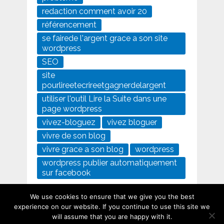
redaction comment avoir 20
référencement
se fairede l'argent grace a son site
wordpress
SEO
site
pourlireetecrireetgagnerdelargent
utiliser l'outil Lire la Suite dans une
page wordpress
vivez-bloguez
vivez bloguer
vivre de son blog
vivre grace a son blog
wordpress
wordpress publier automatiquement
sur facebook
We use cookies to ensure that we give you the best
experience on our website. If you continue to use this site we
will assume that you are happy with it.
Vivez-bloguez
Copyright © 2026.