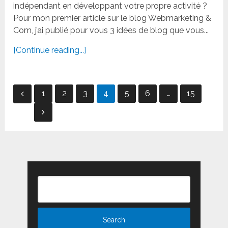
indépendant en développant votre propre activité ?
Pour mon premier article sur le blog Webmarketing &
Com, j’ai publié pour vous 3 idées de blog que vous...
[Continue reading...]
Navigation
1
2
3
4
5
6
…
15
des
articles