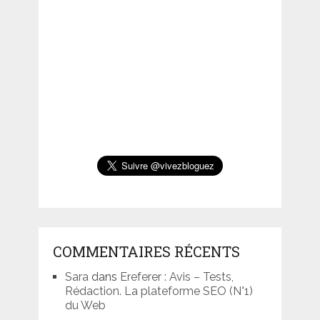
COMMENTAIRES RÉCENTS
Sara
dans
Ereferer : Avis – Tests,
Rédaction. La plateforme SEO (N°1)
du Web