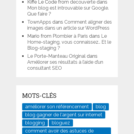
Kiffe Le Code from
decouverte
dans
Mon blog est introuvable sur Google.
Que faire ?
TownApps
dans
Comment aligner des
images dans un article sur WordPress
Mario from
Plombier à Paris
dans
Le
Home-staging, vous connaissez.. Et le
Blog-staging ?
Le Porte-Manteau Original
dans
Améliorer ses résultats à l’aide d’un
consultant SEO
MOTS-CLÉS
améliorer son référencement
blog
blog gagner de l'argent sur internet
blogging
bloguez
comment avoir des astuces de