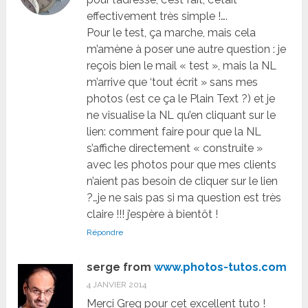
effectivement très simple !….
Pour le test, ça marche, mais cela
m’amène à poser une autre question : je
reçois bien le mail « test », mais la NL
m’arrive que ‘tout écrit » sans mes
photos (est ce ça le Plain Text ?) et je
ne visualise la NL qu’en cliquant sur le
lien: comment faire pour que la NL
s’affiche directement « construite »
avec les photos pour que mes clients
n’aient pas besoin de cliquer sur le lien
?…je ne sais pas si ma question est très
claire !!! j’espère à bientôt !
Répondre
serge from
www.photos-tutos.com
4 JANVIER 2014
Merci Greg pour cet excellent tuto !