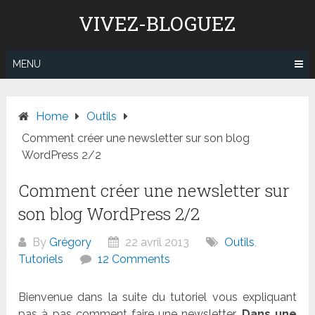
Skip
VIVEZ-BLOGUEZ
to
content
MENU
Home
Outils
Comment créer une newsletter sur son blog
WordPress 2/2
Comment créer une newsletter sur
son blog WordPress 2/2
By
Grégory
22 avril 2013
Outils
,
Tutoriels
12 Comments
Bienvenue dans la suite du tutoriel vous expliquant
pas à pas comment faire une newsletter.
Dans une