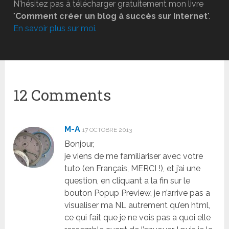
N'hésitez pas à télécharger gratuitement mon livre
"
Comment créer un blog à succès sur Internet
".
En savoir plus sur moi.
12 Comments
M-A
17 OCTOBRE 2013
Bonjour,
je viens de me familiariser avec votre
tuto (en Français, MERCI !), et j’ai une
question, en cliquant a la fin sur le
bouton Popup Preview, je n’arrive pas a
visualiser ma NL autrement qu’en html,
ce qui fait que je ne vois pas a quoi elle