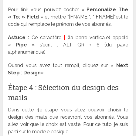
Pour finir, vous pouvez cocher «
Personalize The
« To: » Field
» et mettre *|FNAME|*. *|FNAME|*est le
code qui remplace le prénom de vos abonnés.
Astuce :
Ce caractère
|
(la barre verticale) appelé
«
Pipe
» s’écrit : ALT GR + 6 (du pavé
alphanumérique)
Quand vous avez tout rempli, cliquez sur «
Next
Step : Design
«
Étape 4 : Sélection du design des
mails
Dans cette 4e étape, vous allez pouvoir choisir le
design des mails que recevront vos abonnés. Vous
allez voir que le choix est vaste. Pour ce tuto, je suis
parti sur le modèle basique.